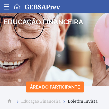
GEBSAPREV
-
SOCIEDADE
EDUCAÇÃO FINANCEIRA
DE
PREVIDÊNCI
PRIVADA
ÁREA DO PARTICIPANTE
Educação Financeira
Boletim Invista